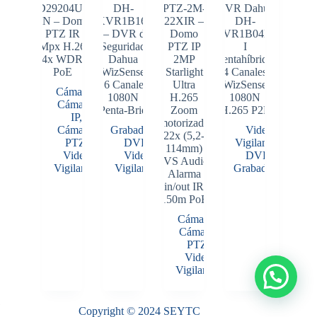
SD29204UE-
DH-
PTZ-2M-
DVR Dahua
GN – Domo
XVR1B16-
22XIR –
DH-
PTZ IR
I – DVR de
Domo
XVR1B04H-
2Mpx H.265
Seguridad
PTZ IP
I
4x WDR
Dahua
2MP
Pentahíbrido
PoE
WizSense
Starlight
4 Canales
16 Canales
Ultra
WizSense
Cámaras
,
1080N
H.265
1080N
Cámaras
Penta-Brid
Zoom
H.265 P2P
IP
,
motorizado
Cámaras
Grabadores
,
Video
22x (5,2-
PTZ
,
DVR
,
Vigilancia
,
114mm)
Video
Video
DVR
,
IVS Audio
Vigilancia
Vigilancia
Grabadores
Alarma
in/out IR
150m PoE
Cámaras
,
Cámaras
PTZ
,
Video
Vigilancia
Copyright © 2024 SEYTC