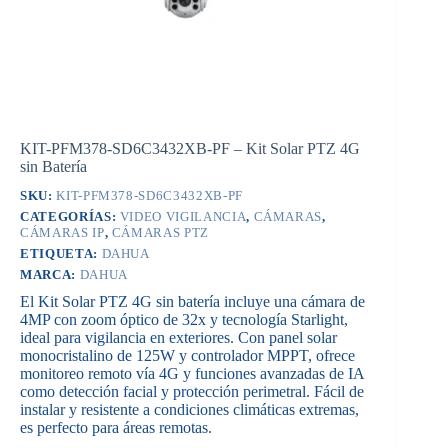
KIT-PFM378-SD6C3432XB-PF – Kit Solar PTZ 4G
sin Batería
SKU:
KIT-PFM378-SD6C3432XB-PF
CATEGORÍAS:
VIDEO VIGILANCIA
,
CÁMARAS
,
CÁMARAS IP
,
CÁMARAS PTZ
ETIQUETA:
DAHUA
MARCA:
DAHUA
El Kit Solar PTZ 4G sin batería incluye una cámara de
4MP con zoom óptico de 32x y tecnología Starlight,
ideal para vigilancia en exteriores. Con panel solar
monocristalino de 125W y controlador MPPT, ofrece
monitoreo remoto vía 4G y funciones avanzadas de IA
como detección facial y protección perimetral. Fácil de
instalar y resistente a condiciones climáticas extremas,
es perfecto para áreas remotas.