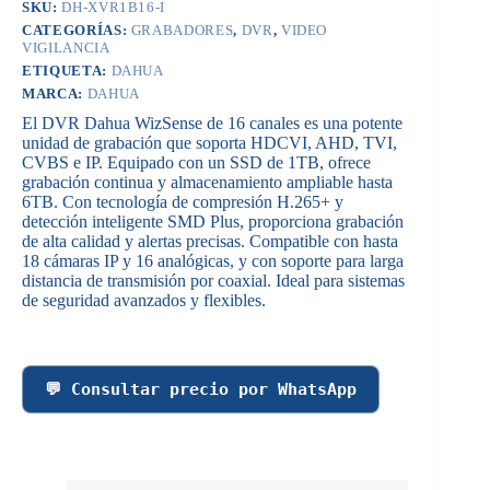
SKU:
DH-XVR1B16-I
CATEGORÍAS:
GRABADORES
,
DVR
,
VIDEO
VIGILANCIA
ETIQUETA:
DAHUA
MARCA:
DAHUA
El DVR Dahua WizSense de 16 canales es una potente
unidad de grabación que soporta HDCVI, AHD, TVI,
CVBS e IP. Equipado con un SSD de 1TB, ofrece
grabación continua y almacenamiento ampliable hasta
6TB. Con tecnología de compresión H.265+ y
detección inteligente SMD Plus, proporciona grabación
de alta calidad y alertas precisas. Compatible con hasta
18 cámaras IP y 16 analógicas, y con soporte para larga
distancia de transmisión por coaxial. Ideal para sistemas
de seguridad avanzados y flexibles.
💬 Consultar precio por WhatsApp