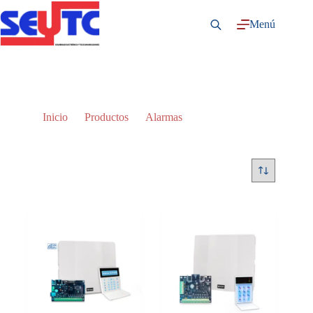
Saltar
al
Menú
contenido
Paneles
Inicio
Productos
Alarmas
Paneles