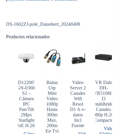
DS-1602ZJ-pole_Datasheet_20240408
Productos relacionados
SD12200T-
Balun
Video
DVR Dahua
GN-0360-
Utp
Server 2
DH-
S2 –
Mini
Canales
XVR5108HS-
Cámara
Video
Wifi
I3
IPC
1080p
Resol
Pentahíbrido 8
Pan/Tilt
Hasta
D1 A-v-
Canales
2Mpx
300m
datos
1080p H.265
Starlight
Max,
Incl
Compacto
PoE H.265
200m
Fuente
Video
En Tvi
Cámaras
,
Video
Vigilancia
,