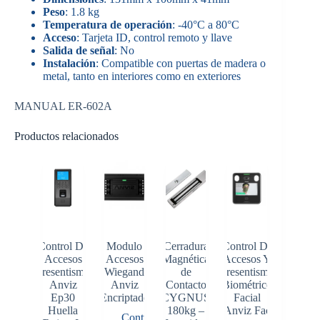
Peso
: 1.8 kg
Temperatura de operación
: -40°C a 80°C
Acceso
: Tarjeta ID, control remoto y llave
Salida de señal
: No
Instalación
: Compatible con puertas de madera o
metal, tanto en interiores como en exteriores
MANUAL ER-602A
Productos relacionados
Control De
Modulo
Cerradura
Control De
Accesos
Accesos
Magnética
Accesos Y
Presentismo
Wiegand
de
Presentismo
Anviz
Anviz
Contacto
Biométrico
Ep30
Encriptado
CYGNUS
Facial
Huella
180kg –
Anviz Fac
Control