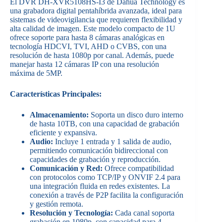
El DVR DH-XVR5108HS-I3 de Dahua Technology es
una grabadora digital pentahíbrida avanzada, ideal para
sistemas de videovigilancia que requieren flexibilidad y
alta calidad de imagen. Este modelo compacto de 1U
ofrece soporte para hasta 8 cámaras analógicas en
tecnología HDCVI, TVI, AHD o CVBS, con una
resolución de hasta 1080p por canal. Además, puede
manejar hasta 12 cámaras IP con una resolución
máxima de 5MP.
Características Principales:
Almacenamiento:
Soporta un disco duro interno
de hasta 10TB, con una capacidad de grabación
eficiente y expansiva.
Audio:
Incluye 1 entrada y 1 salida de audio,
permitiendo comunicación bidireccional con
capacidades de grabación y reproducción.
Comunicación y Red:
Ofrece compatibilidad
con protocolos como TCP/IP y ONVIF 2.4 para
una integración fluida en redes existentes. La
conexión a través de P2P facilita la configuración
y gestión remota.
Resolución y Tecnología:
Cada canal soporta
grabación en 1080p, con capacidad para 4