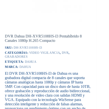
DVR Dahua DH-XVR5108HS-I3 Pentahíbrido 8
Canales 1080p H.265 Compacto
SKU:
DH-XVR5108HS-I3
CATEGORÍAS:
VIDEO VIGILANCIA
,
DVR
,
GRABADORES
ETIQUETA:
DAHUA
MARCA:
DAHUA
El DVR DH-XVR5108HS-I3 de Dahua es una
grabadora digital compacta de 8 canales que soporta
cámaras analógicas hasta 1080p y cámaras IP hasta
5MP. Con capacidad para un disco duro de hasta 10TB,
ofrece grabación y reproducción de audio bidireccional,
y una resolución de video clara con salidas HDMI y
VGA. Equipado con la tecnología WizSense para
detección inteligente y reducción de falsas alarmas,
proporciona un rendimiento óptimo con un ancho de