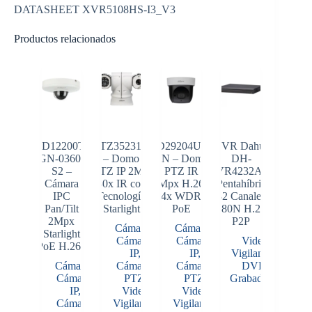
DATASHEET XVR5108HS-I3_V3
Productos relacionados
SD12200T-
PTZ35231X
SD29204UE-
DVR Dahua
GN-0360-
– Domo
GN – Domo
DH-
S2 –
PTZ IP 2MP
PTZ IR
XVR4232AN-
Cámara
30x IR con
2Mpx H.265
I Pentahíbrido
IPC
Tecnología
4x WDR
32 Canales
Pan/Tilt
Starlight
PoE
1080N H.265
2Mpx
P2P
Cámaras
,
Cámaras
,
Starlight
Cámaras
Cámaras
Video
PoE H.265
IP
,
IP
,
Vigilancia
,
Cámaras
,
Cámaras
Cámaras
DVR
,
Cámaras
PTZ
,
PTZ
,
Grabadores
IP
,
Video
Video
Cámaras
Vigilancia
Vigilancia