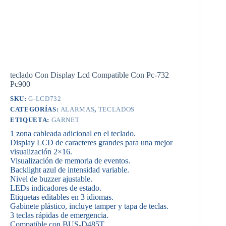
teclado Con Display Lcd Compatible Con Pc-732
Pc900
SKU:
G-LCD732
CATEGORÍAS:
ALARMAS
,
TECLADOS
ETIQUETA:
GARNET
1 zona cableada adicional en el teclado.
Display LCD de caracteres grandes para una mejor
visualización 2×16.
Visualización de memoria de eventos.
Backlight azul de intensidad variable.
Nivel de buzzer ajustable.
LEDs indicadores de estado.
Etiquetas editables en 3 idiomas.
Gabinete plástico, incluye tamper y tapa de teclas.
3 teclas rápidas de emergencia.
Compatible con BUS-D485T