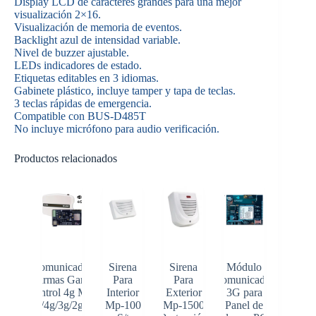
Display LCD de caracteres grandes para una mejor
visualización 2×16.
Visualización de memoria de eventos.
Backlight azul de intensidad variable.
Nivel de buzzer ajustable.
LEDs indicadores de estado.
Etiquetas editables en 3 idiomas.
Gabinete plástico, incluye tamper y tapa de teclas.
3 teclas rápidas de emergencia.
Compatible con BUS-D485T
No incluye micrófono para audio verificación.
Productos relacionados
Comunicador
Sirena
Sirena
Módulo
Alarmas Garnet
Para
Para
Comunicador
Control 4g Max
Interior
Exterior
3G para
Wifi/4g/3g/2g/sms
Mp-100
Mp-1500
Panel de