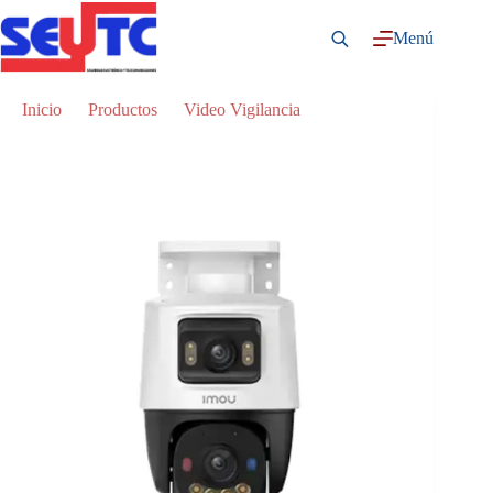
Saltar
al
Menú
contenido
Inicio
Productos
Video Vigilancia
PS70F-8M0 – Cruiser Dual 6MP – 3MP+5MP PoE