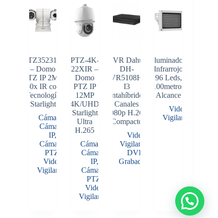
PTZ35231X
PTZ-4K-
DVR Dahua
Iluminador
– Domo
22XIR –
DH-
Infrarrojo
PTZ IP 2MP
Domo
XVR5108HS-
96 Leds,
30x IR con
PTZ IP
I3
100metros
Tecnología
12MP
Pentahíbrido 8
Alcance
Starlight
(4K/UHD)
Canales
Video
Starlight
1080p H.265
Cámaras
,
Vigilancia
Ultra
Compacto
Cámaras
H.265
IP
,
Video
Cámaras
Cámaras
,
Vigilancia
,
PTZ
,
Cámaras
DVR
,
Video
IP
,
Grabadores
Vigilancia
Cámaras
PTZ
,
Video
Vigilancia