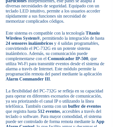
particiones
independientes, este panel se adapta a
diversas necesidades de seguridad. Equipado con un
teclado LED intuitivo, permite a los usuarios acceder
rápidamente a sus funciones sin necesidad de
memorizar complicados códigos.
Este sistema es compatible con la tecnología
Titaniu
Wireless System®
, permitiendo la integración de hasta
24 sensores inalámbricos
y 4 salidas programables,
convirtiendo el PC-732G en un potente sistema
inalámbrico. Además, su comunicación puede
complementarse con el
Comunicador IP-500
, que
utiliza Wi-Fi para transmitir eventos desde el sistema de
alarma a través de Internet. Este módulo permite la
programación remota del panel mediante la aplicación
Alarm Commander III
.
La flexibilidad del PC-732G se refleja en su capacidad
para operar en diferentes escenarios de comunicación,
ya sea priorizando el canal IP o utilizando la línea
telefónica. También cuenta con un
buffer de eventos
que registra hasta
512 eventos
, accesibles a través del
teclado o software. Para mayor comodidad, el sistema
puede ser controlado de forma remota mediante la
App
Alarm Control
, lo que facilita armar y desarmar el