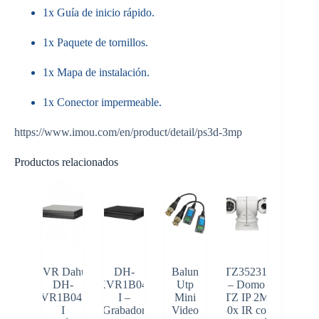
1x Guía de inicio rápido.
1x Paquete de tornillos.
1x Mapa de instalación.
1x Conector impermeable.
https://www.imou.com/en/product/detail/ps3d-3mp
Productos relacionados
DVR Dahua
DH-
Balun
PTZ35231X
DH-
XVR1B04-
Utp
– Domo
XVR1B04H-
I –
Mini
PTZ IP 2MP
I
Grabador
Video
30x IR con