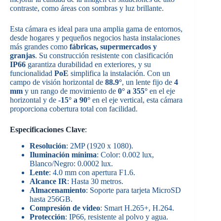
contraste, como áreas con sombras y luz brillante.
Esta cámara es ideal para una amplia gama de entornos,
desde hogares y pequeños negocios hasta instalaciones
más grandes como
fábricas, supermercados y
granjas
. Su construcción resistente con clasificación
IP66
garantiza durabilidad en exteriores, y su
funcionalidad
PoE
simplifica la instalación. Con un
campo de visión horizontal de
88.9°
, un lente fijo de
4
mm
y un rango de movimiento de
0° a 355°
en el eje
horizontal y de
-15° a 90°
en el eje vertical, esta cámara
proporciona cobertura total con facilidad.
Especificaciones Clave
:
Resolución
: 2MP (1920 x 1080).
Iluminación mínima
: Color: 0.002 lux,
Blanco/Negro: 0.0002 lux.
Lente
: 4.0 mm con apertura F1.6.
Alcance IR
: Hasta 30 metros.
Almacenamiento
: Soporte para tarjeta MicroSD
hasta 256GB.
Compresión de video
: Smart H.265+, H.264.
Protección
: IP66, resistente al polvo y agua.