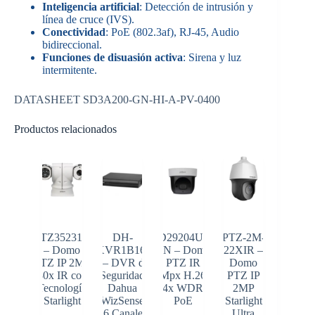
Inteligencia artificial
: Detección de intrusión y
línea de cruce (IVS).
Conectividad
: PoE (802.3af), RJ-45, Audio
bidireccional.
Funciones de disuasión activa
: Sirena y luz
intermitente.
DATASHEET SD3A200-GN-HI-A-PV-0400
Productos relacionados
PTZ35231X
DH-
SD29204UE-
PTZ-2M-
– Domo
XVR1B16-
GN – Domo
22XIR –
PTZ IP 2MP
I – DVR de
PTZ IR
Domo
30x IR con
Seguridad
2Mpx H.265
PTZ IP
Tecnología
Dahua
4x WDR
2MP
Starlight
WizSense
PoE
Starlight
16 Canales
Ultra