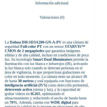
Información adicional
Valoraciones (0)
La
Dahua DH-SD3A200-GN-A-PV
es una cámara de
seguridad
Full-color PT
con un sensor
STARVIS™
CMOS de 2 megapíxeles
que garantiza imágenes
nítidas y de alta calidad, incluso en condiciones de poca
luz. Su tecnología
Smart Dual Illuminators
permite la
iluminación con luz blanca e infrarrojos (IR), activando
la luz blanca solo cuando se detectan personas en el
área de vigilancia, lo que proporciona grabaciones en
color en todo momento. La cámara tiene un alcance IR
de hasta
30 metros
y está equipada con funciones de
inteligencia artificial (IVS)
como detección perimetral,
deterrente activo
(sirena y luz), y la capacidad de
grabar videos en
H.265
, optimizando el
almacenamiento y reduciendo el ancho de banda hasta
un
70%
. Además, cuenta con
WDR digital
para
mejorar la calidad de la imagen en situaciones de alto