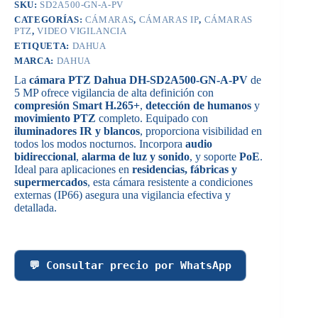
SKU:
SD2A500-GN-A-PV
CATEGORÍAS:
CÁMARAS
,
CÁMARAS IP
,
CÁMARAS
PTZ
,
VIDEO VIGILANCIA
ETIQUETA:
DAHUA
MARCA:
DAHUA
La
cámara PTZ Dahua DH-SD2A500-GN-A-PV
de
5 MP ofrece vigilancia de alta definición con
compresión Smart H.265+
,
detección de humanos
y
movimiento PTZ
completo. Equipado con
iluminadores IR y blancos
, proporciona visibilidad en
todos los modos nocturnos. Incorpora
audio
bidireccional
,
alarma de luz y sonido
, y soporte
PoE
.
Ideal para aplicaciones en
residencias, fábricas y
supermercados
, esta cámara resistente a condiciones
externas (IP66) asegura una vigilancia efectiva y
detallada.
💬 Consultar precio por WhatsApp