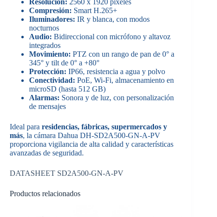
Resolución:
2560 x 1920 píxeles
Compresión:
Smart H.265+
Iluminadores:
IR y blanca, con modos
nocturnos
Audio:
Bidireccional con micrófono y altavoz
integrados
Movimiento:
PTZ con un rango de pan de 0° a
345° y tilt de 0° a +80°
Protección:
IP66, resistencia a agua y polvo
Conectividad:
PoE, Wi-Fi, almacenamiento en
microSD (hasta 512 GB)
Alarmas:
Sonora y de luz, con personalización
de mensajes
Ideal para
residencias, fábricas, supermercados y
más
, la cámara Dahua DH-SD2A500-GN-A-PV
proporciona vigilancia de alta calidad y características
avanzadas de seguridad.
DATASHEET SD2A500-GN-A-PV
Productos relacionados