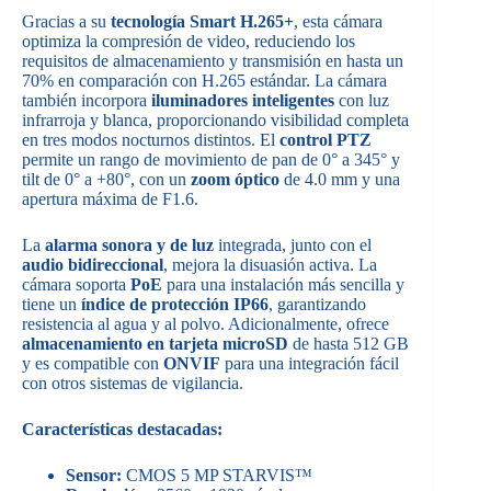
Gracias a su
tecnología Smart H.265+
, esta cámara
optimiza la compresión de video, reduciendo los
requisitos de almacenamiento y transmisión en hasta un
70% en comparación con H.265 estándar. La cámara
también incorpora
iluminadores inteligentes
con luz
infrarroja y blanca, proporcionando visibilidad completa
en tres modos nocturnos distintos. El
control PTZ
permite un rango de movimiento de pan de 0° a 345° y
tilt de 0° a +80°, con un
zoom óptico
de 4.0 mm y una
apertura máxima de F1.6.
La
alarma sonora y de luz
integrada, junto con el
audio bidireccional
, mejora la disuasión activa. La
cámara soporta
PoE
para una instalación más sencilla y
tiene un
índice de protección IP66
, garantizando
resistencia al agua y al polvo. Adicionalmente, ofrece
almacenamiento en tarjeta microSD
de hasta 512 GB
y es compatible con
ONVIF
para una integración fácil
con otros sistemas de vigilancia.
Características destacadas:
Sensor:
CMOS 5 MP STARVIS™