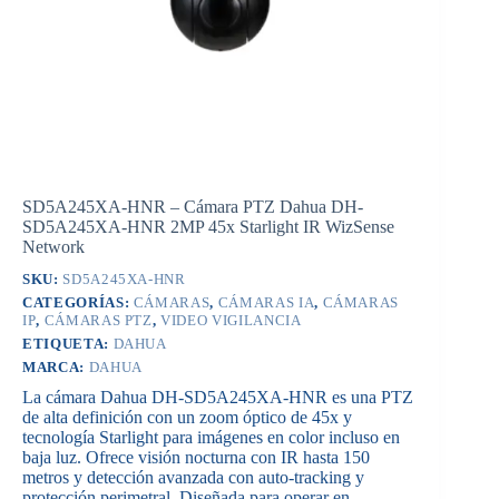
SD5A245XA-HNR – Cámara PTZ Dahua DH-
SD5A245XA-HNR 2MP 45x Starlight IR WizSense
Network
SKU:
SD5A245XA-HNR
CATEGORÍAS:
CÁMARAS
,
CÁMARAS IA
,
CÁMARAS
IP
,
CÁMARAS PTZ
,
VIDEO VIGILANCIA
ETIQUETA:
DAHUA
MARCA:
DAHUA
La cámara Dahua DH-SD5A245XA-HNR es una PTZ
de alta definición con un zoom óptico de 45x y
tecnología Starlight para imágenes en color incluso en
baja luz. Ofrece visión nocturna con IR hasta 150
metros y detección avanzada con auto-tracking y
protección perimetral. Diseñada para operar en