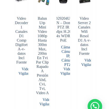
Video
Balun
SD29204UE-
Video
Decoder
Utp
GN – Domo
Server 2
1
Mini
PTZ IR
Canales
Canales
Video
2Mpx H.265
Wifi
D1
1080p
4x WDR
Resol
Comp
Hasta
PoE
D1 A-v-
Digifort
300m
datos
Cámaras
,
A-v-
Max,
Incl
Cámaras
datos
200m
Fuente
IP
,
Incl
En Tvi
Cámaras
Video
Fuente
Par Clip
PTZ
,
Vigilancia
Rapado
Video
Video
A
Vigilancia
Vigilancia
Presión
Ahd,
Cvi,
Tvi,
Video A
Video
Vigilancia