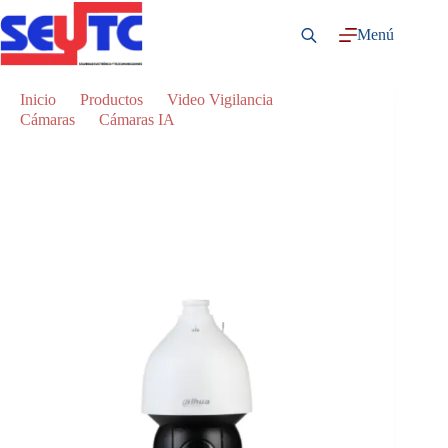
Saltar
al
Menú
contenido
Inicio
Productos
Video Vigilancia
Cámaras
Cámaras IA
SD5A245XA-HNR – Cámara PTZ Dahua DH-
SD5A245XA-HNR 2MP 45x Starlight IR WizSense
Network