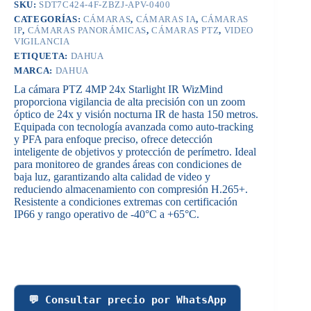
SKU:
SDT7C424-4F-ZBZJ-APV-0400
CATEGORÍAS:
CÁMARAS
,
CÁMARAS IA
,
CÁMARAS
IP
,
CÁMARAS PANORÁMICAS
,
CÁMARAS PTZ
,
VIDEO
VIGILANCIA
ETIQUETA:
DAHUA
MARCA:
DAHUA
La cámara PTZ 4MP 24x Starlight IR WizMind
proporciona vigilancia de alta precisión con un zoom
óptico de 24x y visión nocturna IR de hasta 150 metros.
Equipada con tecnología avanzada como auto-tracking
y PFA para enfoque preciso, ofrece detección
inteligente de objetivos y protección de perímetro. Ideal
para monitoreo de grandes áreas con condiciones de
baja luz, garantizando alta calidad de video y
reduciendo almacenamiento con compresión H.265+.
Resistente a condiciones extremas con certificación
IP66 y rango operativo de -40°C a +65°C.
💬 Consultar precio por WhatsApp